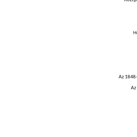
H
Az 1848-
Az