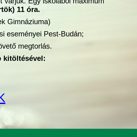
ait várjuk. Egy iskolából maximum
tök) 11 óra.
tek Gimnáziuma)
isi eseményei Pest-Budán;
övető megtorlás.
 kitöltésével:
K