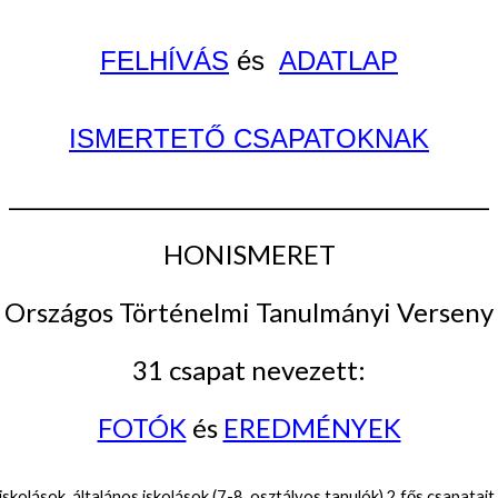
FELHÍVÁS
és
ADATLAP
ISMERTETŐ CSAPATOKNAK
________________________________________________
HONISMERET
Országos Történelmi Tanulmányi Verseny
31 csapat nevezett:
FOTÓK
és
EREDMÉNYEK
skolások, általános iskolások (7-8. osztályos tanulók) 2 fős csapatait 