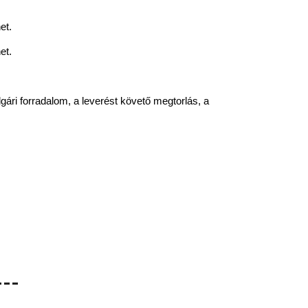
et.
et.
ri forradalom, a leverést követő megtorlás, a
---