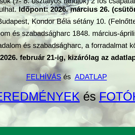
sok (7- 8. osztályos tanulók) 2 fős csapat
ulhat.
Időpont: 2026. március 26. (csütör
Budapest, Kondor Béla sétány 10. (Felnőt
lom és szabadságharc 1848. március-ápril
adalom és szabadságharc, a forradalmat k
2026. február 21-ig, kizárólag az adatlap
FELHÍVÁS
és
ADATLAP
EREDMÉNYEK
és
FOTÓ