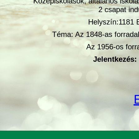
Középiskolások, általános iskolá
2 csapat ind
Helyszín:1181 
Téma: Az 1848-as forrada
Az 1956-os forr
Jelentkezés: 