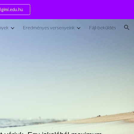
lgimi.edu.hu
ion
enyek
Eredményes versenyeink
Fájl-beküldés
y