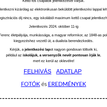
Kettő fős csapatok jelentkezését várjuk.
lentkezni kizárólag az elektronikusan beküldött jelentkezési lappal leh
gisztrációs díj nincs, egy iskolából maximum kettő csapat jelentkezh
Jelentkezés 2024. október 11-ig
erenc életpályája, munkássága, a magyar reformkor, az 1848-as polgá
kiegyezéshez vezető út, a dualista berendezkedés.
Kérjük, a
jelentkezési lap
ot nagyon gondosan töltsék ki,
például az
iskolájuk, a versenyzők nevét pontosan írják le
,
mert ez kerül az oklevélre!
FELHíVÁS
ADATLAP
FOTÓK
és
EREDMÉNYEK
-------------------------------------