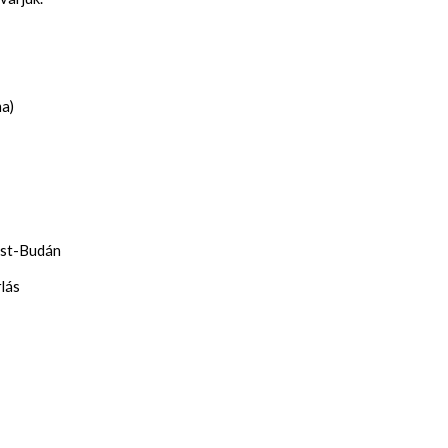
a)
est-Budán
lás