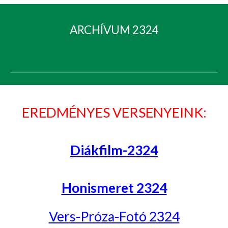
ARCHÍVUM 2324
EREDMÉNYES VERSENYEINK:
Diákfilm-2324
Honismeret 2324
Vers-Próza-Fotó 2324