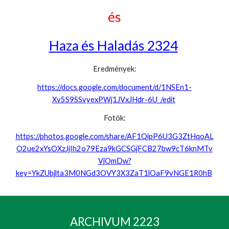
és
Haza és Haladás 2324
Eredmények:
https://docs.google.com/document/d/1NSEn1-
Xv5S9SSvyexPWj1JVxJHdr-6U_/edit
Fotók:
https://photos.google.com/share/AF1QipP6U3G3ZtHqoAL
O2ue2xYsOXzJjIh2o79Eza9kGCSGjFCB27bw9cT6knMTv
VjOmDw?
key=YkZUbjlta3M0NGd3OVY3X3ZaT1lOaF9vNGE1R0hB
ARCHIVUM 2223