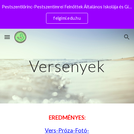
Pestszentlőrinc-Pestszentimrei Felnőttek Általános Iskolája és Gimnáziuma
Skip to main content
Skip to navigation
felgimi.edu.hu
Versenyek
EREDMÉNYES:
Vers-Próza-Fotó-